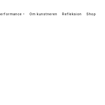
erformance •
Om kunstneren
Refleksion
Shop
020 - Højdedraget
020 - Vandrende kartografi # 2
017 - Topografisk Vandring
den
017 - Skellet
016 - Burresnerren
013 - Ruter
012 - Betingelser